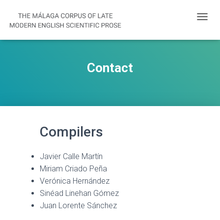
T
O
G
G
L
Contact
E
N
A
V
I
G
A
Compilers
T
I
O
Javier Calle Martín
N
Miriam Criado Peña
Verónica Hernández
Sinéad Linehan Gómez
Juan Lorente Sánchez